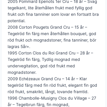
2005 Pommard Epenots 1er Cru – 18 år – Svag
tegelkant, lite återhållen frukt med fyllig god
frukt och fina tanniner som lovar en fortsatt bra
potential.
2008 Corton Pougets Grand Cru – 15 år –
Tegelröd fin färg men återhållen bouquet, god
röd frukt och mognadstoner, fina tanniner, bör
lagras 5år+.
1995 Corton Clos du Roi Grand Cru – 28 år –
Tegelröd fin färg, Tydlig mognad med
undervegitation, god röd frukt med
mognadstoner.
2009 Echézeaux Grand Cru – 14 år – Klar
tegelröd färg med fin röd frukt, elegant fin god
röd frukt, smakrikt, långt, lovande framtid.
1996 Chambolle-Musigny Clos du Village – 27
år – Tegelbrun färg, fin mognad,