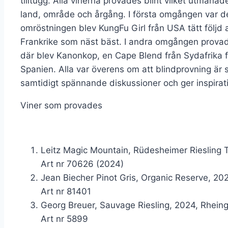
tilltugg. Alla vinerna provades blint vilket utman
land, område och årgång. I första omgången var det
omröstningen blev KungFu Girl från USA tätt följd 
Frankrike som näst bäst. I andra omgången provad
där blev Kanonkop, en Cape Blend från Sydafrika fa
Spanien. Alla var överens om att blindprovning är 
samtidigt spännande diskussioner och ger inspiratio
Viner som provades
Leitz Magic Mountain, Rüdesheimer Riesling T
Art nr 70626 (2024)
Jean Biecher Pinot Gris, Organic Reserve, 2024
Art nr 81401
Georg Breuer, Sauvage Riesling, 2024, Rheing
Art nr 5899