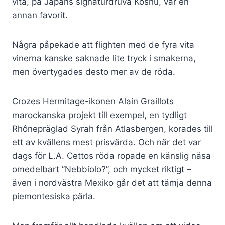
vita, på Japans signaturdruva Koshu, var en
annan favorit.
Några påpekade att flighten med de fyra vita
vinerna kanske saknade lite tryck i smakerna,
men övertygades desto mer av de röda.
Crozes Hermitage-ikonen Alain Graillots
marockanska projekt till exempel, en tydligt
Rhônepräglad Syrah från Atlasbergen, korades till
ett av kvällens mest prisvärda. Och när det var
dags för L.A. Cettos röda ropade en känslig näsa
omedelbart ”Nebbiolo?”, och mycket riktigt –
även i nordvästra Mexiko går det att tämja denna
piemontesiska pärla.