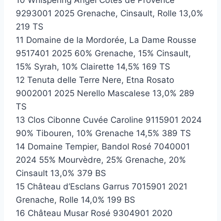
10 Whispering Angel Côtes de Provence
9293001 2025 Grenache, Cinsault, Rolle 13,0%
219 TS
11 Domaine de la Mordorée, La Dame Rousse
9517401 2025 60% Grenache, 15% Cinsault,
15% Syrah, 10% Clairette 14,5% 169 TS
12 Tenuta delle Terre Nere, Etna Rosato
9002001 2025 Nerello Mascalese 13,0% 289
TS
13 Clos Cibonne Cuvée Caroline 9115901 2024
90% Tibouren, 10% Grenache 14,5% 389 TS
14 Domaine Tempier, Bandol Rosé 7040001
2024 55% Mourvèdre, 25% Grenache, 20%
Cinsault 13,0% 379 BS
15 Château d’Esclans Garrus 7015901 2021
Grenache, Rolle 14,0% 199 BS
16 Château Musar Rosé 9304901 2020