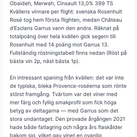
Obaideh, Merwah, Cinsault 13,0% 399 TS
Kvällens vinnare per flight: svenska Rosenhult
Rosé tog hem första flighten, medan Château
d’Esclans Garrus vann den andra. Räknat på
totalpoäng över hela kvällen gick segern till
Rosenhult med 14 poäng mot Garrus 13.
Fullständig röstningstabell finns nedan (Röst på
bästa vin 2p, näst bästa 1p).
En intressant spaning från kvällen: det var inte
de typiska, bleka Provence-roséerna som rönte
störst framgång. Tvärtom var det viner med
mer färg och fyllig smakprofil som fick höga
betyg av deltagarna — med Garrus som det
stora undantaget. Den provade årgången 2021
hade både fatlagring och några års flaskålder
bakom sig, vilket gav vinet en ovanlig