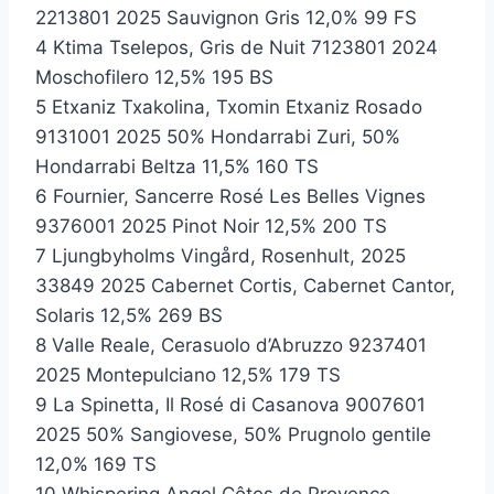
2213801 2025 Sauvignon Gris 12,0% 99 FS
4 Ktima Tselepos, Gris de Nuit 7123801 2024
Moschofilero 12,5% 195 BS
5 Etxaniz Txakolina, Txomin Etxaniz Rosado
9131001 2025 50% Hondarrabi Zuri, 50%
Hondarrabi Beltza 11,5% 160 TS
6 Fournier, Sancerre Rosé Les Belles Vignes
9376001 2025 Pinot Noir 12,5% 200 TS
7 Ljungbyholms Vingård, Rosenhult, 2025
33849 2025 Cabernet Cortis, Cabernet Cantor,
Solaris 12,5% 269 BS
8 Valle Reale, Cerasuolo d’Abruzzo 9237401
2025 Montepulciano 12,5% 179 TS
9 La Spinetta, Il Rosé di Casanova 9007601
2025 50% Sangiovese, 50% Prugnolo gentile
12,0% 169 TS