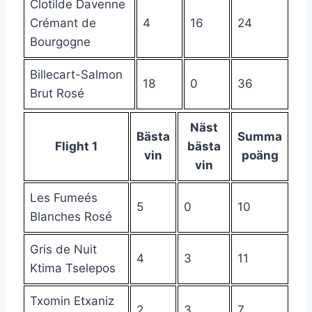
Clotilde Davenne
Crémant de
4
16
24
Bourgogne
Billecart-Salmon
18
0
36
Brut Rosé
Näst
Bästa
Summa
Flight 1
bästa
vin
poäng
vin
Les Fumeés
5
0
10
Blanches Rosé
Gris de Nuit
4
3
11
Ktima Tselepos
Txomin Etxaniz
2
3
7