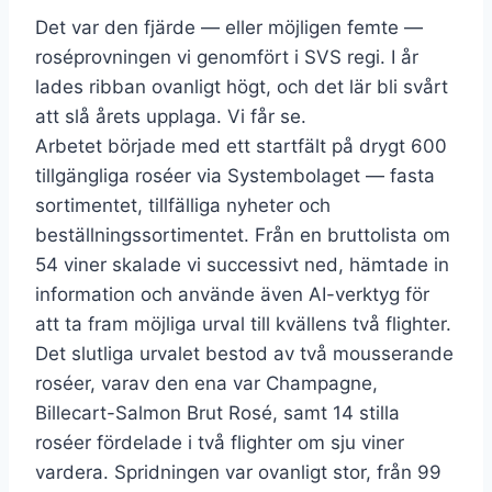
Det var den fjärde — eller möjligen femte —
roséprovningen vi genomfört i SVS regi. I år
lades ribban ovanligt högt, och det lär bli svårt
att slå årets upplaga. Vi får se.
Arbetet började med ett startfält på drygt 600
tillgängliga roséer via Systembolaget — fasta
sortimentet, tillfälliga nyheter och
beställningssortimentet. Från en bruttolista om
54 viner skalade vi successivt ned, hämtade in
information och använde även AI-verktyg för
att ta fram möjliga urval till kvällens två flighter.
Det slutliga urvalet bestod av två mousserande
roséer, varav den ena var Champagne,
Billecart-Salmon Brut Rosé, samt 14 stilla
roséer fördelade i två flighter om sju viner
vardera. Spridningen var ovanligt stor, från 99