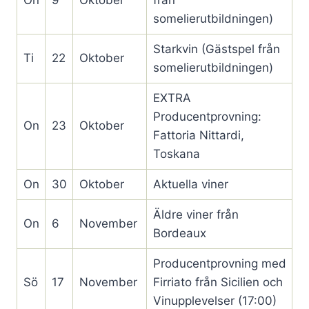
On
9
Oktober
från
somelierutbildningen)
Starkvin (Gästspel från
Ti
22
Oktober
somelierutbildningen)
EXTRA
Producentprovning:
On
23
Oktober
Fattoria Nittardi,
Toskana
On
30
Oktober
Aktuella viner
Äldre viner från
On
6
November
Bordeaux
Producentprovning med
Sö
17
November
Firriato från Sicilien och
Vinupplevelser (17:00)