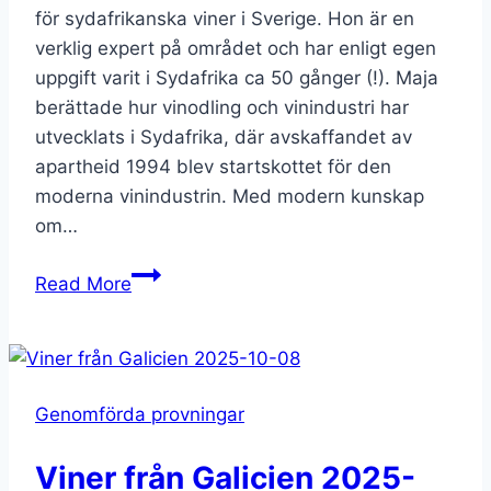
för sydafrikanska viner i Sverige. Hon är en
verklig expert på området och har enligt egen
uppgift varit i Sydafrika ca 50 gånger (!). Maja
berättade hur vinodling och vinindustri har
utvecklats i Sydafrika, där avskaffandet av
apartheid 1994 blev startskottet för den
moderna vinindustrin. Med modern kunskap
om…
Sydafrika
Read More
med
Maja
Berthas
2025-
Genomförda provningar
10-
30
Viner från Galicien 2025-