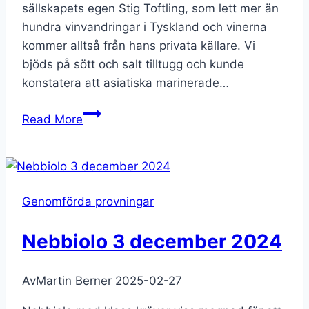
sällskapets egen Stig Toftling, som lett mer än
hundra vinvandringar i Tyskland och vinerna
kommer alltså från hans privata källare. Vi
bjöds på sött och salt tilltugg och kunde
konstatera att asiatiska marinerade…
Söt
Read More
tysk
riesling
från
fyra
Genomförda provningar
decennier
Nebbiolo 3 december 2024
Av
Martin Berner
2025-02-27