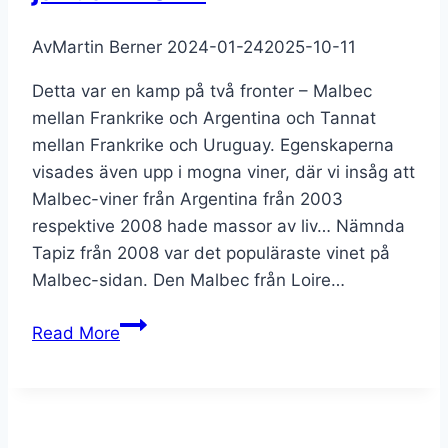
Av
Martin Berner
2024-01-24
2025-10-11
Detta var en kamp på två fronter – Malbec
mellan Frankrike och Argentina och Tannat
mellan Frankrike och Uruguay. Egenskaperna
visades även upp i mogna viner, där vi insåg att
Malbec-viner från Argentina från 2003
respektive 2008 hade massor av liv… Nämnda
Tapiz från 2008 var det populäraste vinet på
Malbec-sidan. Den Malbec från Loire…
Malbec
Read More
och
Tannat
24
januari