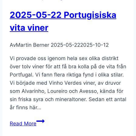
08
2025-05-22 Portugisiska
vita viner
Av
Martin Berner
2025-05-22
2025-10-12
Vi provade oss igenom hela sex olika distrikt
över tolv viner för att få bra kolla på de vita från
Portfugal. Vi fann flera riktiga fynd i olika stilar.
Vi började med Vinho Verdes viner, av druvor
som Alvarinho, Loureiro och Avesso, kända för
sin friska syra och mineraltoner. Sedan ett antal
år finns här…
2025-
Read More
05-