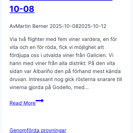
10-08
Av
Martin Berner
2025-10-08
2025-10-12
Via två flighter med fem viner vardera, en för
vita och en för röda, fick vi möjlighet att
fördjupa oss i utvalda viner från Galicien. Vi
hann med viner från alla distrikt: På den vita
sidan var Albariño den på förhand mest kända
druvan. Intressant nog gick rösterna snarare till
vinerna gjorda på Godello, med…
Viner
Read More
från
Galicien
2025-
Genomförda provningar
10-