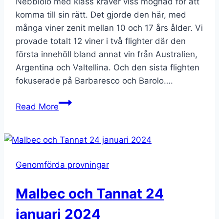
Nebbiolo med klass kräver viss mognad för att
komma till sin rätt. Det gjorde den här, med
många viner zenit mellan 10 och 17 års ålder. Vi
provade totalt 12 viner i två flighter där den
första innehöll bland annat vin från Australien,
Argentina och Valtellina. Och den sista flighten
fokuserade på Barbaresco och Barolo….
Nebbiolo
Read More
3
december
2024
Genomförda provningar
Malbec och Tannat 24
januari 2024